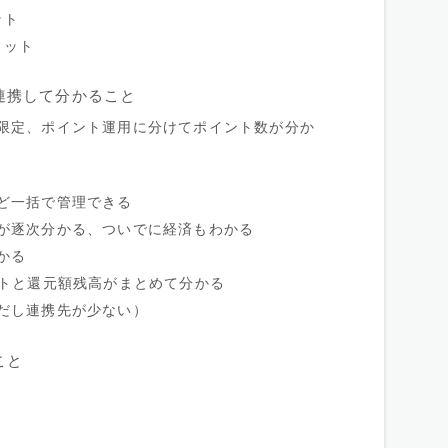
ット
リット
連携して分かること
限定、ポイント運用に分けてポイント数が分か
ど一括で管理できる
が逐次分かる、ついでに経済もわかる
かる
ントと還元額残高がまとめて分かる
だし連携先が少ない）
こと