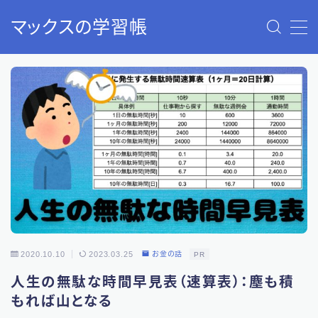
マックスの学習帳
MENU
40歳から始める老後2000万円問題の解決策：資産形成
と資産運用
お問い合わせ
サウナのすすめ（入門編）：ストレス解消で人生が変わ
ります！
トップページ
プライバシーポリシー
免責事項
利用規約／特定商取引法に基づく表記
有料記事の決済完了ページ
自分と家族の紹介：このサイトについて
2020.10.10
2023.03.25
お金の話
PR
人生の無駄な時間早見表（速算表）：塵も積
もれば山となる