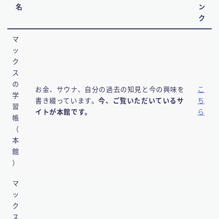
名
ン
ク
マ
ッ
ク
ス
の
お金、サウナ、自分の過去の知見と今の興味を
こ
学
書き綴っています。
今、ご覧いただいているサ
ち
習
イトが本館です。
ら
帳
（
本
館
）
マ
ッ
ク
ス