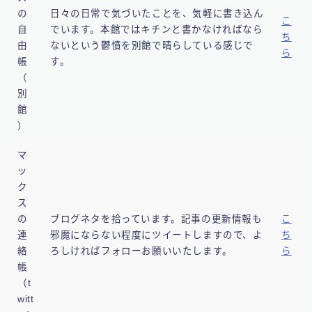
の
日々の日常で気づいたことを、
気軽に書き込ん
こ
自
でいます。
本館ではキチンと書かなければなら
ち
由
ないという鬱憤を別館で晴らしている感じで
ら
帳
す。
（
別
館
）
マ
ッ
ク
ス
の
ブログネタを拾っています。記事の更新情報も
こ
連
邪魔にならない程度にツイートしますので、
よ
ち
絡
ろしければフォローお願いいたします。
ら
帳
（t
witt