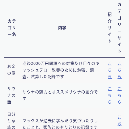
カ
テ
紹
ゴ
カテ
介
リ
ゴリ
内容
サ
ー
ー名
イ
サ
ト
イ
ト
老後2000万円問題への対策及び日々のキ
こ
こ
お金
ャッシュフロー改善のために勉強、調
ち
ち
の話
査、試算した記録です
ら
ら
サウ
こ
こ
サウナの魅力とオススメサウナの紹介で
ナの
ち
ち
す
話
ら
ら
自分
こ
と家
マックスが過去に学んだり気づいたりし
ち
族の
たことと、家族とのやりとりの記録です