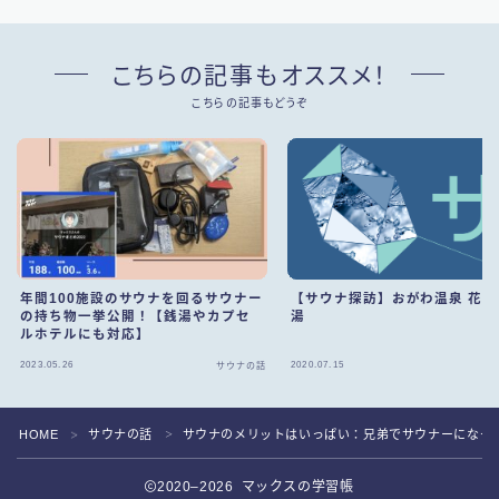
こちらの記事もオススメ！
こちらの記事もどうぞ
【サウナ探訪】おがわ温泉 花和
年間100施設のサウナを回るサウナー
湯
の持ち物一挙公開！【銭湯やカプセ
ルホテルにも対応】
Follow Me
2023.05.26
2020.07.15
サウナの話
サ
HOME
サウナの話
サウナのメリットはいっぱい：兄弟でサウナーになっ
＞
＞
2020–2026 マックスの学習帳