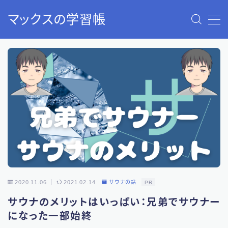
マックスの学習帳
MENU
40歳から始める老後2000万円問題の解決策：資産形成
と資産運用
お問い合わせ
サウナのすすめ（入門編）：ストレス解消で人生が変わ
ります！
トップページ
プライバシーポリシー
免責事項
利用規約／特定商取引法に基づく表記
有料記事の決済完了ページ
自分と家族の紹介：このサイトについて
2020.11.06
2021.02.14
サウナの話
PR
サウナのメリットはいっぱい：兄弟でサウナー
になった一部始終