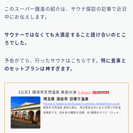
このスーパー銭湯の紹介は、サウナ探訪の記事で近日
中にお伝えします。
サウナーではなくても大満足すること請け合いのとこ
ろでした。
予告がてら、行ったサウナはこちらです。
特に食事と
のセットプランは神すぎます。
【公式】国済寺天然温泉 美肌の湯
2 Users
8 Pockets
埼玉県 深谷市 日帰り温泉
https://fukaya-kokusaiji-onsen.jimdofree.com
国済寺天然温泉 美肌の湯は、埼玉県深谷市にある日帰り天然温
泉施設です。男女各10種類の浴槽、各2種類のサウナ（ロッキー
サウナ・塩サウナ）があります。水風呂以外の全ての浴槽、また
シャワー、カランにも天然温泉を使用しております。館内にはレ
ストランもあり、温泉とお食事がセットの「食浴プラン」980円
がオススメです。