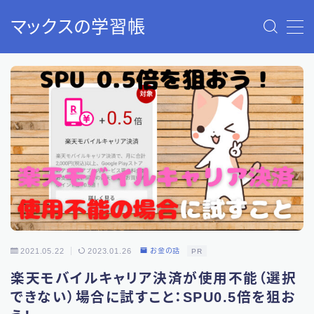
マックスの学習帳
MENU
40歳から始める老後2000万円問題の解決策：資産形成
と資産運用
お問い合わせ
サウナのすすめ（入門編）：ストレス解消で人生が変わ
ります！
トップページ
プライバシーポリシー
免責事項
利用規約／特定商取引法に基づく表記
有料記事の決済完了ページ
自分と家族の紹介：このサイトについて
2021.05.22
2023.01.26
お金の話
PR
楽天モバイルキャリア決済が使用不能（選択
できない）場合に試すこと：SPU0.5倍を狙お