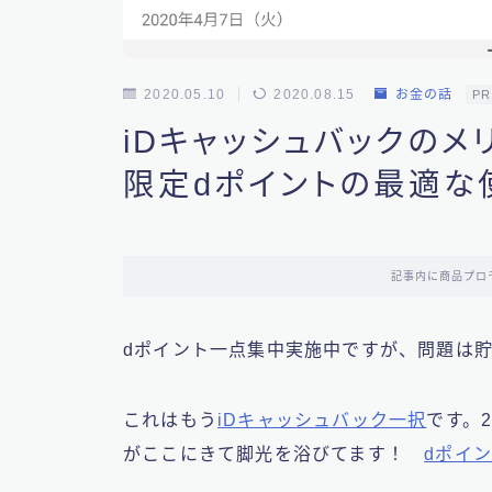
2020.05.10
2020.08.15
お金の話
PR
iDキャッシュバックのメ
限定dポイントの最適な
記事内に商品プロ
dポイント一点集中実施中ですが、問題は貯
これはもう
iDキャッシュバック一択
です。
がここにきて脚光を浴びてます！
dポイ