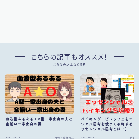
こちらの記事もオススメ！
こちらの記事もどうぞ
血液型あるある：A型一家出身の夫と
バイキング・ビュッフェをエッ
全揃い一家出身の妻
シャル思考を使って攻略する！
ッセンシャル思考とは？】
Follow Me
2021.02.11
2021.06.27
自分と家族の話
自分と